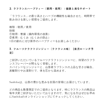
2. ラフランスハーブティー（朝用・夜用）：健康と美をサポート
「ラフランス」の香り高さとハーブの機能性を融合させた、時間帯で
飲み分ける新しい習慣をご提供します。
種類：朝用／夜用
効能
①朝用：整腸（腸内環境の改善）
②夜用：むくみ（むくみの防止）
1日の疲れにぜひ新作のハーブティーをお楽しみください
3. フルーツクラフトジンジャー（ラフランス味）【来月ローンチ予
定】
ご好評いただいているフルーツクラフトジンジャーに、待望のラフラ
ンスフレーバーが間もなく登場します。
スパイシーなジンジャーと、山形産ラフランスの上品な甘さが融合。
炭酸割りやお湯割りで、体を芯から温めます。
Sanbikaは、山形の豊かな恵みを全国の皆様にお届けしています。
どの商品も数量限定でのご提供となります。特にラフランスの商品は
毎年大変ご好評をいただいておりますので、気になる方はぜひお早め
にSanbikaのオンラインショップにてチェックしてください。