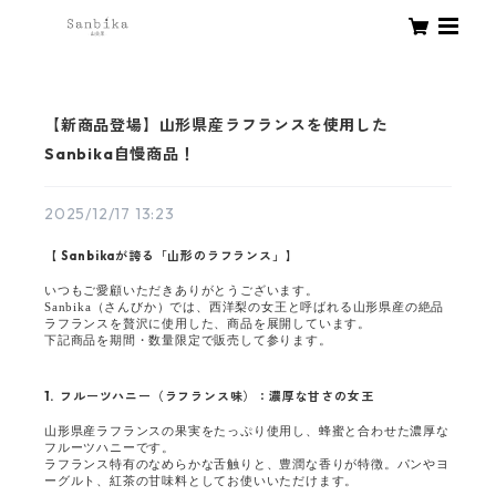
【新商品登場】山形県産ラフランスを使用した
Sanbika自慢商品！
2025/12/17 13:23
【 Sanbikaが誇る「山形のラフランス」】
いつもご愛顧いただきありがとうございます。
Sanbika（さんびか）では、西洋梨の女王と呼ばれる山形県産の絶品
ラフランスを贅沢に使用した、商品を展開しています。
下記商品を期間・数量限定で販売して参ります。
1. フルーツハニー（ラフランス味）：濃厚な甘さの女王
山形県産ラフランスの果実をたっぷり使用し、蜂蜜と合わせた濃厚な
フルーツハニーです。
ラフランス特有のなめらかな舌触りと、豊潤な香りが特徴。パンやヨ
ーグルト、紅茶の甘味料としてお使いいただけます。