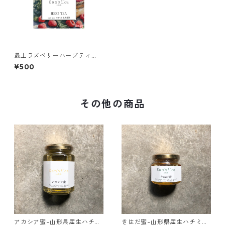
最上ラズベリーハーブティ
ー 朝専用
¥500
その他の商品
アカシア蜜-山形県産生ハチミ
きはだ蜜-山形県産生ハチミ