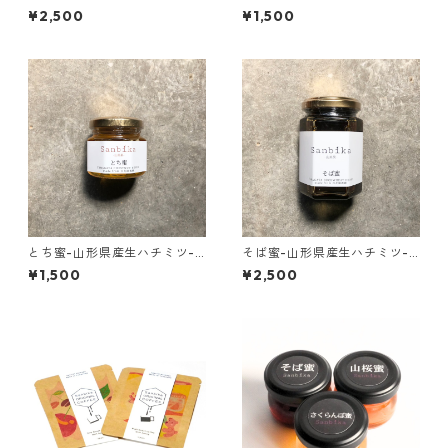
ツ-160g
ツ-70g
¥2,500
¥1,500
とち蜜-山形県産生ハチミツ-7
そば蜜-山形県産生ハチミツ-1
0g
60g
¥1,500
¥2,500