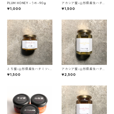
PLUM HONEY -うめ-90g
アカシア蜜-山形県産生ハチミ
ツ-70g
¥1,000
¥1,500
とち蜜-山形県産生ハチミツ-7
アカシア蜜-山形県産生ハチミ
0g
ツ-160g
¥1,500
¥2,500