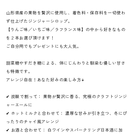
山形県産の果物を贅沢に使用し、着色料・保存料を一切使わ
ず仕上げたジンジャーシロップ。
【りんご味／いちご味／ラフランス味】の中から好きなもの
を２本お選び頂けます！
ご自分用でもプレゼントにも大人気。
甜菜糖やすだき糖による、体にじんわりと馴染む優しい甘さ
も特徴です。
アレンジ自在！あなた好みの楽しみ方↓
✔ 炭酸で割って： 果物が贅沢に香る、究極のクラフトジンジ
ャーエールに
✔ ホットミルクと合わせて： 濃厚な甘みが引き立つ、冬にぴ
ったりのチャイ風アレンジ
✔ お酒と合わせて： 白ワインやスパークリング日本酒に加